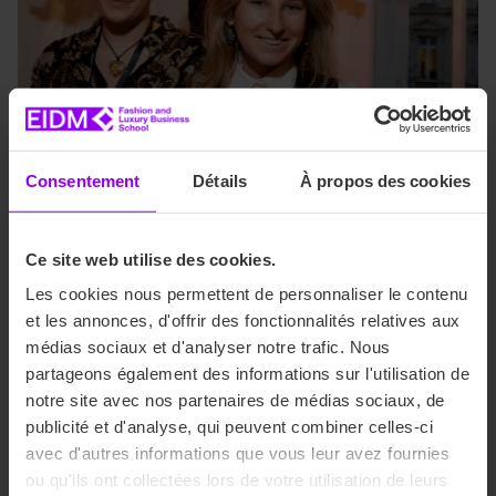
Consentement
Détails
À propos des cookies
Management de projet
Ce site web utilise des cookies.
Coordination d’équipe
Les cookies nous permettent de personnaliser le contenu
et les annonces, d'offrir des fonctionnalités relatives aux
médias sociaux et d'analyser notre trafic. Nous
Gestion de projet
partageons également des informations sur l'utilisation de
notre site avec nos partenaires de médias sociaux, de
publicité et d'analyse, qui peuvent combiner celles-ci
Gestion budgétaire
avec d'autres informations que vous leur avez fournies
ou qu'ils ont collectées lors de votre utilisation de leurs