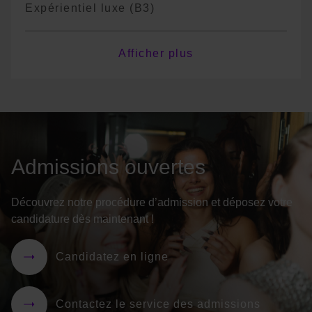
Expérientiel luxe (B3)
Communication événementielle & RP (B1)
Afficher plus
Communication digitale (B2)
Marketing digital (B3)
Admissions ouvertes
Entrepreneuriat (B3)
Découvrez notre procédure d’admission et déposez votre
candidature dès maintenant !
*Le programme est non exhaustif, il pourra
y avoir des variations de cours ou des
Candidatez en ligne
changements de terminologie en fonction
des années
Contactez le service des admissions