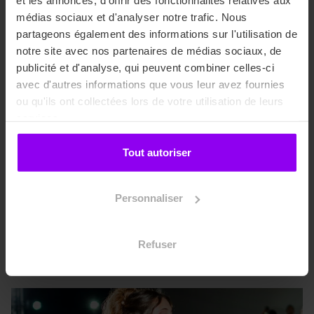
et les annonces, d'offrir des fonctionnalités relatives aux
médias sociaux et d'analyser notre trafic. Nous
partageons également des informations sur l'utilisation de
notre site avec nos partenaires de médias sociaux, de
Management de projet
publicité et d'analyse, qui peuvent combiner celles-ci
avec d'autres informations que vous leur avez fournies
ou qu'ils ont collectées lors de votre utilisation de leurs
Coordination d’équipe
services.
Tout autoriser
Gestion de projet
Personnaliser
Gestion budgétaire
Refuser
Soft skills
Afficher plus
*Le programme est non exhaustif, il pourra
y avoir des variations de cours ou des