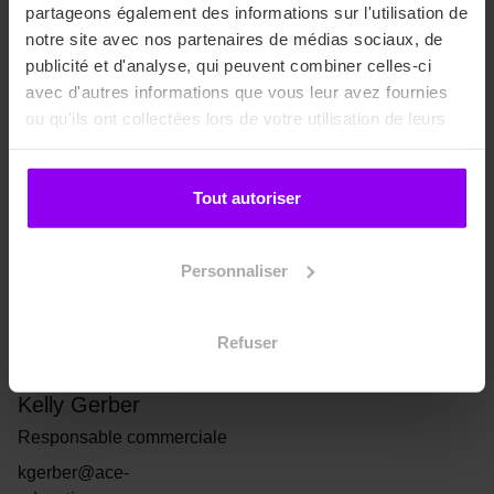
(Campus de Nice)
(Campus de Lille)
partageons également des informations sur l'utilisation de
abaron@ace-
azanga@ace-
notre site avec nos partenaires de médias sociaux, de
education.com
education.com
publicité et d'analyse, qui peuvent combiner celles-ci
avec d'autres informations que vous leur avez fournies
ou qu'ils ont collectées lors de votre utilisation de leurs
services.
Tout autoriser
Personnaliser
Refuser
Kelly Gerber
Responsable commerciale
kgerber@ace-