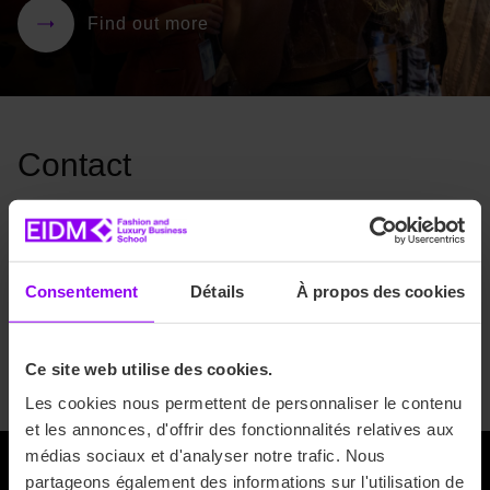
Find out more
Contact
Madrid Paseo del Prado 40,
access via Calle Cenicero 9
Consentement
Détails
À propos des cookies
28014 Madrid
(+34) 913 78 95 95
Ce site web utilise des cookies.
Les cookies nous permettent de personnaliser le contenu
et les annonces, d'offrir des fonctionnalités relatives aux
médias sociaux et d'analyser notre trafic. Nous
partageons également des informations sur l'utilisation de