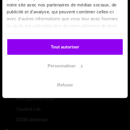
notre site avec nos partenaires de médias sociaux, de
publicité et d'analyse, qui peuvent combiner celles-ci
avec d'autres informations que vous leur avez fournies
ou qu'ils ont collectées lors de votre utilisation de leurs
services.
For the following categories of action:
Training initiatives
Tout autoriser
(L.6313-1 – 1°)
Actions to validate acquired experience (L.6313-1 – 3°)
Apprenticeship training (L.6313-1 – 4º)
Personnaliser
School
Refuser
EIDM: Our DNA & vision
Management team
Student Life
EIDM diplomas