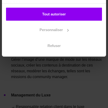
services.
→ Journaliste mode
Tout autoriser
À travers son excellente plume, le journaliste mode
effectue une veille accrue des tendances dans les
univers de la mode et du luxe afin de proposer du
Personnaliser
contenu de qualité aux lecteurs. Avec l’essor du
digital, son métier incombe aujourd’hui une maîtrise
des outils rédactionnels digitaux.
Refuser
→ Community manager
Gérer l’image d’une marque de mode sur les réseaux
sociaux, créer les contenus à destination de ces
réseaux, modérer les échanges, telles sont les
missions du community manager.
Management du Luxe
→ Responsable relation client dans le luxe