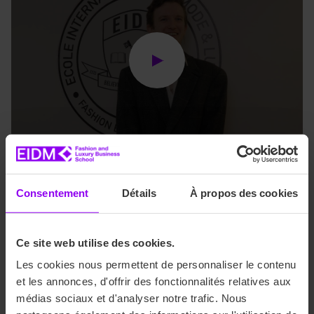
Consentement
Détails
À propos des cookies
Vous êtes étudiants à l'EIDM
et souhaitez candidater ?
Ce site web utilise des cookies.
Il suffit d’envoyer votre dossier avec vos relevés de note,
Les cookies nous permettent de personnaliser le contenu
une lettre de motivation et un justificatif attestant d’un
et les annonces, d'offrir des fonctionnalités relatives aux
niveau B2 en anglais.
médias sociaux et d'analyser notre trafic. Nous