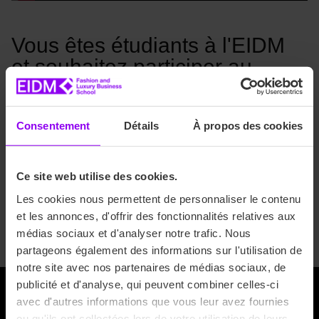
Vous êtes étudiants à l'EIDM
et souhaitez participer au
séminaire ?
Il suffit d’envoyer votre dossier avec vos relevés de note,
Consentement
Détails
À propos des cookies
une lettre de motivation et un justificatif attestant d’un
niveau B2 en anglais.
Ce site web utilise des cookies.
Les cookies nous permettent de personnaliser le contenu
Candidater
et les annonces, d'offrir des fonctionnalités relatives aux
médias sociaux et d'analyser notre trafic. Nous
partageons également des informations sur l'utilisation de
notre site avec nos partenaires de médias sociaux, de
publicité et d'analyse, qui peuvent combiner celles-ci
avec d'autres informations que vous leur avez fournies
ou qu'ils ont collectées lors de votre utilisation de leurs