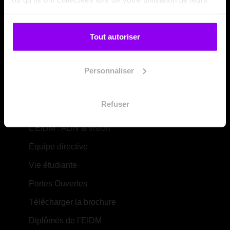
services.
Tout autoriser
Au titre des catégories d’actions suivantes :
Personnaliser
Les actions de formation (L.6313-1 – 1°)
Les actions de formation par apprentissage (L.6313-1 – 4º)
Refuser
L'école
L’EIDM : ADN & vision
Équipe directive
Vie étudiante
Portes Ouvertes
Télécharger la brochure
Diplômés de l’EIDM